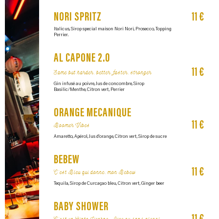
NORI SPRITZ​
11 €
Italicus, Sirop special maison Nori Nori, Prosecco, Topping
Perrier.
AL CAPONE 2.0​
11 €
Same but harder, better, faster, stronger​
Gin infusé au poivre, Jus de concombre, Sirop
Basilic/Menthe, Citron vert, Perrier
ORANGE MECANIQUE
11 €
Boomer Vibes
Amaretto, Apérol, Jus d’orange, Citron vert, Sirop de sucre
BEBEW
11 €
C'est Bleu qui donne, mon Bebew
Tequila, Sirop de Curcaçao bleu, Citron vert, Ginger beer
BABY SHOWER​